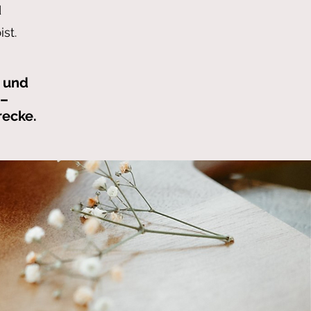
d
st.
n und
 –
recke.