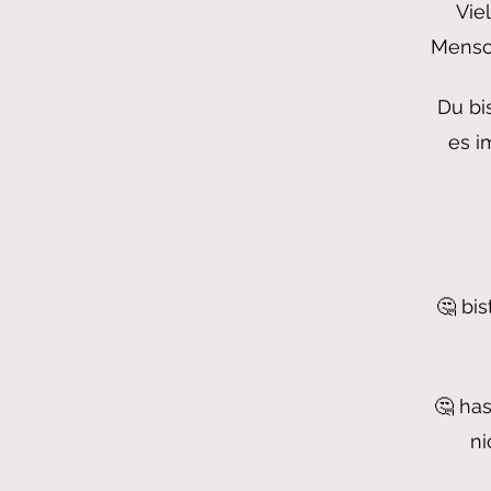
Vie
Mensc
Du bi
es i
🤔 bi
🤔 ha
ni