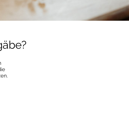
 gäbe?
n
die
zen.