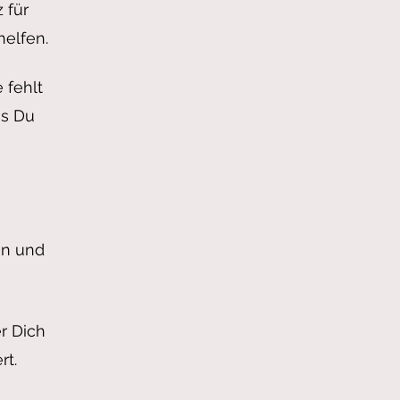
 für
elfen.
 fehlt
as Du
en und
r Dich
rt.