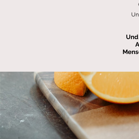
Un
Und 
A
Mensc