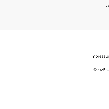
D
Impressum
©2026
w