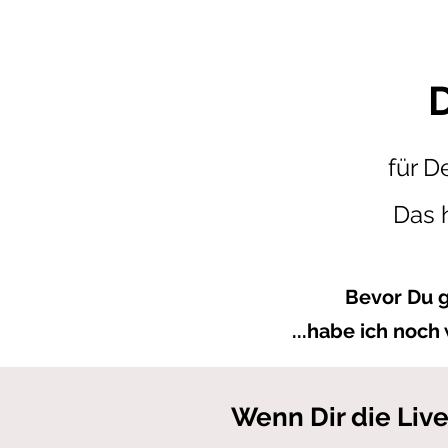
für D
Das h
Bevor Du g
...habe ich noch
Wenn Dir die Live