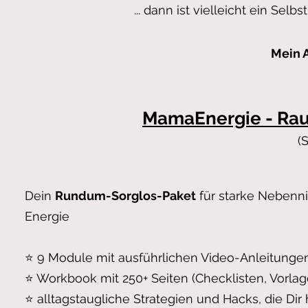
... dann ist vielleicht ein Sel
Mein 
MamaEnergie - Ra
(
Dein
Rundum-Sorglos-Paket
für starke Nebenn
Energie
⭐ 9 Module mit ausführlichen Video-Anleitungen
⭐ Workbook mit 250+ Seiten (Checklisten, Vorla
⭐ alltagstaugliche Strategien und Hacks, die Dir 